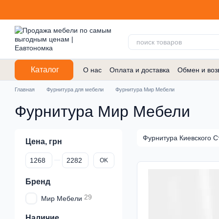
Перейти к основному контенту
Каталог
О нас
Оплата и доставка
Обмен и воз
Договор публичной оферты
Главная
Фурнитура для мебели
Фурнитура Мир Мебели
Фурнитура Мир Мебели
Фурнитура Киевского С
Цена, грн
От Цена, грн
До Цена, грн
OK
Бренд
29
Мир Мебели
Наличие