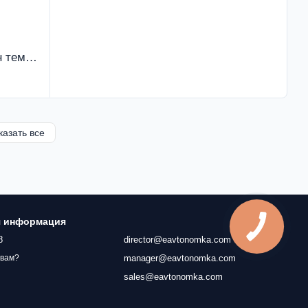
Столешница влагостойкая Бетон темный 38 мм
казать все
я информация
8
director@eavtonomka.com
manager@eavtonomka.com
 вам?
sales@eavtonomka.com