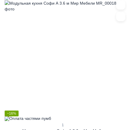
−16%
1