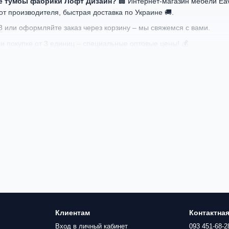
е тумбы фабрики Лофт Дизайн?
🏢 Интернет-магазин мебели Eav
от производителя, быстрая доставка по Украине 🚚.
8
или оформляйте заказ через корзину – мы свяжемся с вами.
и покупке от 3 единиц – специальные оптовые цены! 💰
Клиентам
Контактна
Вход в личный кабинет
093 451-68-2