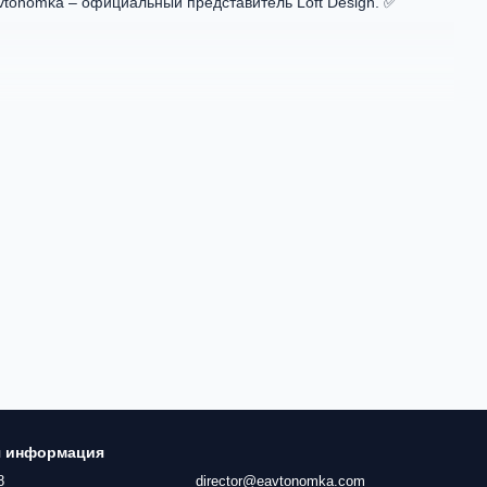
tonomka – официальный представитель Loft Design. ✅
я информация
8
director@eavtonomka.com