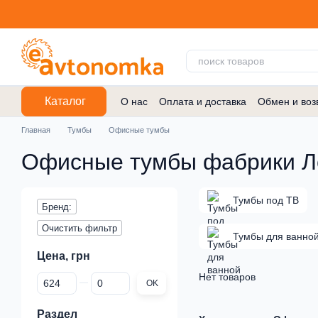
Перейти к основному контенту
Каталог
О нас
Оплата и доставка
Обмен и воз
Договор публичной оферты
Главная
Тумбы
Офисные тумбы
Офисные тумбы фабрики Л
Тумбы под ТВ
Бренд:
Очистить фильтр
Тумбы для ванно
Цена, грн
Нет товаров
От Цена, грн
До Цена, грн
OK
Раздел