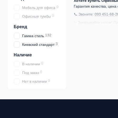
Хотите купить Офисны
Гарантия качества, цена 
0
Мебель для офиса
📞 Звоните:
093 451-68-2
0
Офисные тумбы
✨ Заказывайте оптом! Пр
Бренд
132
Гамма стиль
3
Киевский стандарт
Наличие
0
В наличии
0
Под заказ
0
Нет в наличии