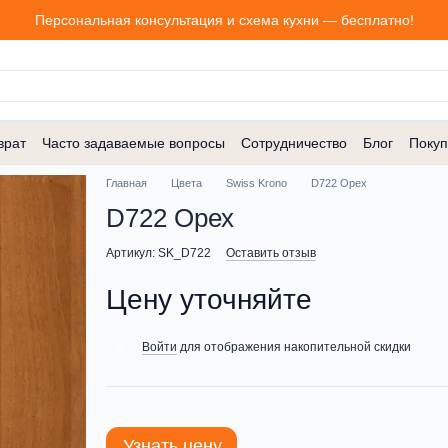
Персональная консультация и схема кухни — бесплатно!
врат
Часто задаваемые вопросы
Сотрудничество
Блог
Покуп
Главная
Цвета
Swiss Krono
D722 Орех
D722 Орех
Артикул: SK_D722
Оставить отзыв
Цену уточняйте
Войти
для отображения накопительной скидки
%
Узнать цену