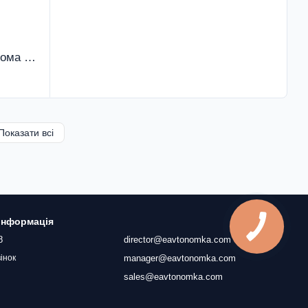
Стільниця вологостійка Дуб Сонома 28 мм
Показати всі
 інформація
8
director@eavtonomka.com
manager@eavtonomka.com
інок
sales@eavtonomka.com