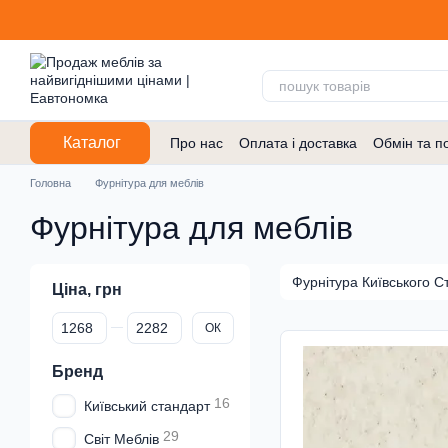
Перейти до основного контенту
Каталог
Про нас
Оплата і доставка
Обмін та п
Договір публічної оферти
Головна
Фурнітура для меблів
Фурнітура для меблів
Фурнітура Київського С
Ціна, грн
Від Ціна, грн
До Ціна, грн
ОК
Бренд
16
Київський стандарт
29
Світ Меблів