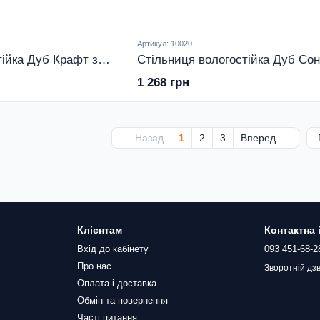
Артикул: 10020
Стільниця вологостійка Дуб Крафт золотий 28 мм
1 268 грн
Назад
1
2
3
Вперед
Клієнтам
Контактна
Вхід до кабінету
093 451-68-2
Про нас
Зворотній дзв
Оплата і доставка
Обмін та повернення
Часті питання