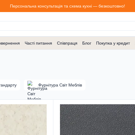
Персональна консультація та схема кухні — безкоштовно!
овернення
Часті питання
Співпраця
Блог
Покупка у кредит
тандарту
Фурнітура Світ Меблів