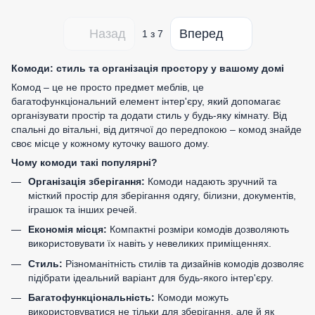
Назад
Вперед
1
з 7
Комоди: стиль та організація простору у вашому домі
Комод – це не просто предмет меблів, це
багатофункціональний елемент інтер'єру, який допомагає
організувати простір та додати стиль у будь-яку кімнату. Від
спальні до вітальні, від дитячої до передпокою – комод знайде
своє місце у кожному куточку вашого дому.
Чому комоди такі популярні?
Організація зберігання:
Комоди надають зручний та
місткий простір для зберігання одягу, білизни, документів,
іграшок та інших речей.
Економія місця:
Компактні розміри комодів дозволяють
використовувати їх навіть у невеликих приміщеннях.
Стиль:
Різноманітність стилів та дизайнів комодів дозволяє
підібрати ідеальний варіант для будь-якого інтер'єру.
Багатофункціональність:
Комоди можуть
використовуватися не тільки для зберігання, але й як