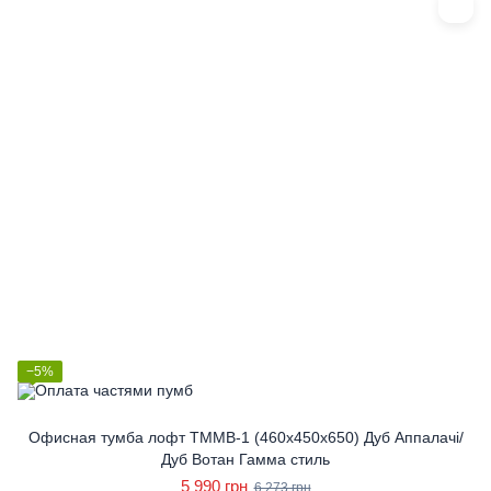
−5%
Офисная тумба лофт ТММВ-1 (460x450x650) Дуб Аппалачі/
Дуб Вотан Гамма стиль
5 990 грн
6 273 грн