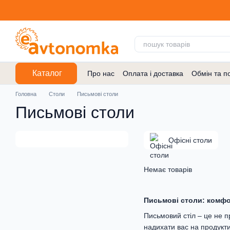
Перейти до основного контенту
Каталог
Про нас
Оплата і доставка
Обмін та п
Договір публічної оферти
Головна
Столи
Письмові столи
Письмові столи
Офісні столи
Немає товарів
Письмові столи: комфо
Письмовий стіл – це не п
надихати вас на продукти