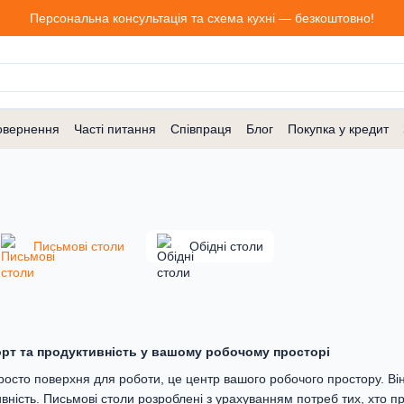
Персональна консультація та схема кухні — безкоштовно!
овернення
Часті питання
Співпраця
Блог
Покупка у кредит
Письмові столи
Обідні столи
рт та продуктивність у вашому робочому просторі
росто поверхня для роботи, це центр вашого робочого простору. Ві
вність. Письмові столи розроблені з урахуванням потреб тих, хто п