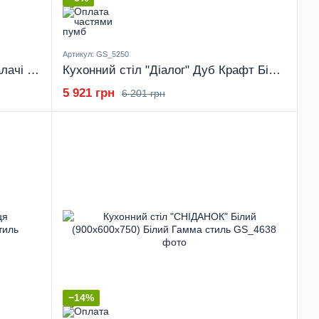
Артикул: GS_5250
Кухонний стіл "Діалог" Дуб Аппалачі (2750x800x730) Дуб Аппалачі Гамма стиль
Кухонний стіл "Діалог" Дуб Крафт Білий (2750x800x730) Дуб Крафт білий Гамма стиль
5 921 грн
6 201 грн
−14%