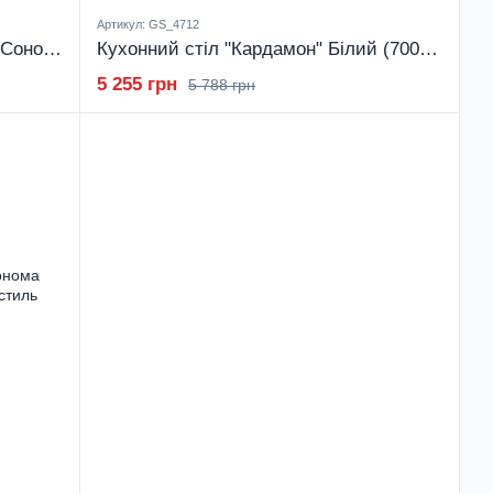
Артикул: GS_4712
Кухонний стіл "СНІДАНОК" Дуб Сонома (900x600x750) Дуб Сонома Гамма стиль
Кухонний стіл "Кардамон" Білий (700x700x750) Білий Гамма стиль
5 255 грн
5 788 грн