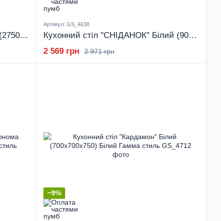
Артикул: GS_4638
Кухонний стіл "Діалог" Хортиця (2750x800x730) Хортиця Гамма стиль
Кухонний стіл "СНІДАНОК" Білий (900x600x750) Білий Гамма стиль
2 569 грн
2 971 грн
−9%