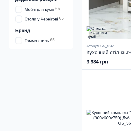
65
Меблі для кухні
65
Столи у Чернігові
Бренд
65
Гамма стиль
Артикул: GS_4642
3 984 грн