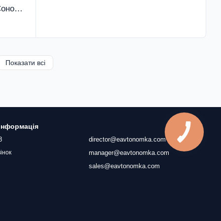
Кухонний стіл "Кардамон" Дуб Сонома (700x700x750) Дуб Сонома Гамма стиль
Показати всі
 інформація
8
director@eavtonomka.com
manager@eavtonomka.com
інок
sales@eavtonomka.com