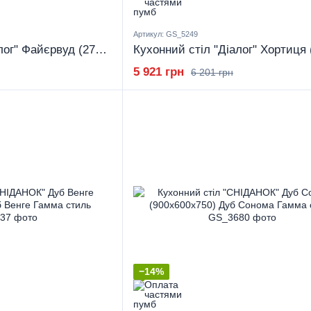
Артикул: GS_5249
Кухонний стіл "Діалог" Файєрвуд (2750x800x730) Файєрвуд Гамма стиль
5 921 грн
6 201 грн
−14%