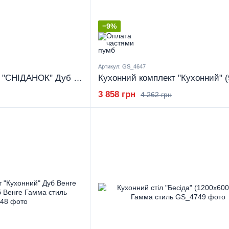
−9%
Артикул: GS_4647
Кухонний комплект "СНІДАНОК" Дуб Сонома (900x600x750) Дуб Сонома Гамма стиль
3 858 грн
4 262 грн