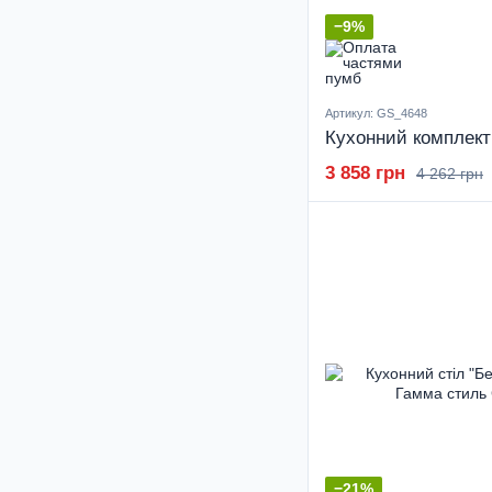
−9%
Артикул: GS_4648
3 858 грн
4 262 грн
−21%