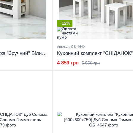
−12%
Артикул: GS_4640
Кухонний стіл-книжка "Зручний" Білий (400x800x750) Білий Гамма стиль
4 859 грн
5 550 грн