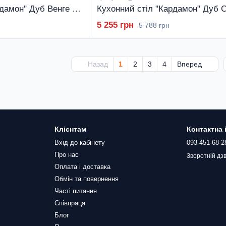
Кухонний стіл "Кардамон" Дуб Венге (700x700x750) Дуб Венге Гамма стиль
5 255 грн
5 788 грн
Назад
1
2
3
4
Вперед
Клієнтам
Контактна
Вхід до кабінету
093 451-68-2
Про нас
Зворотній дзв
Оплата і доставка
Обмін та повернення
Часті питання
Співпраця
Блог