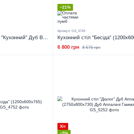
−21%
Артикул: GS_4749
Кухонний комплект "Кухонний" Дуб Венге (900x600x750) Дуб Венге Гамма стиль
6 800 грн
8 575 грн
Хіт
−5%