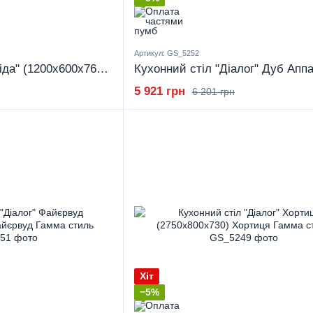
Артикул: GS_5252
Кухонний стіл "Бесіда" (1200x600x765) Гамма стиль
5 921 грн
6 201 грн
Хіт
−5%