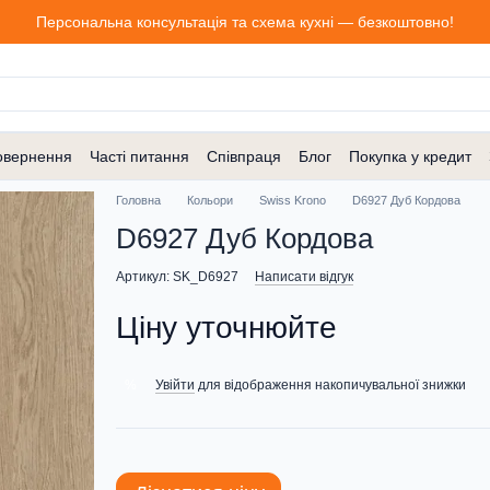
Персональна консультація та схема кухні — безкоштовно!
овернення
Часті питання
Співпраця
Блог
Покупка у кредит
Головна
Кольори
Swiss Krono
D6927 Дуб Кордова
D6927 Дуб Кордова
Артикул: SK_D6927
Написати відгук
Ціну уточнюйте
Увійти
для відображення накопичувальної знижки
%