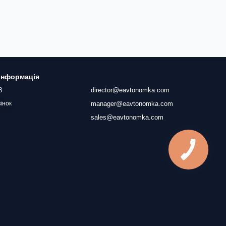
 інформація
8
director@eavtonomka.com
manager@eavtonomka.com
інок
sales@eavtonomka.com