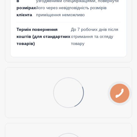
в
узгодженими специфікаціями, повернути
розмірах
його через невідповідність розмірів
клієнта
приміщення неможливо
Термін повернення
До 7 робочих днів після
коштів (для стандартних
отримання та огляду
товарів)
товару