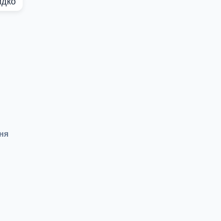
идко
ня