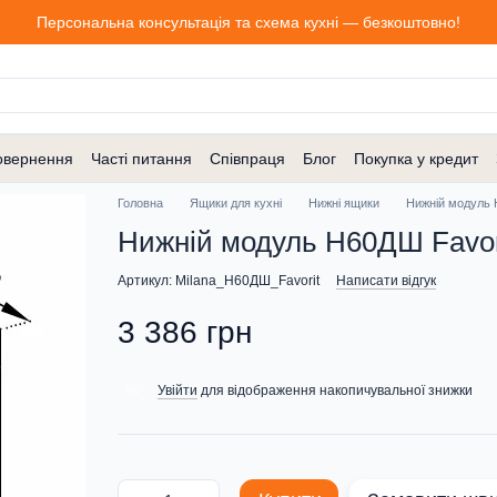
Персональна консультація та схема кухні — безкоштовно!
овернення
Часті питання
Співпраця
Блог
Покупка у кредит
Головна
Ящики для кухні
Нижні ящики
Нижній модуль 
Нижній модуль H60ДШ Favori
Артикул: Milana_H60ДШ_Favorit
Написати відгук
3 386 грн
Увійти
для відображення накопичувальної знижки
%