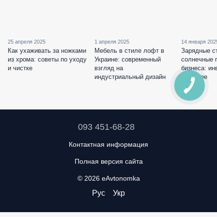
25 апреля 2025
1 апреля 2025
14 января 202
Как ухаживать за ножками
Мебель в стиле лофт в
Зарядные с
из хрома: советы по уходу
Украине: современный
солнечные 
и чистке
взгляд на
бизнеса: ин
индустриальный дизайн
будущее
093 451-68-28
Контактная информация
Полная версия сайта
© 2026 eAvtonomka
Рус
Укр