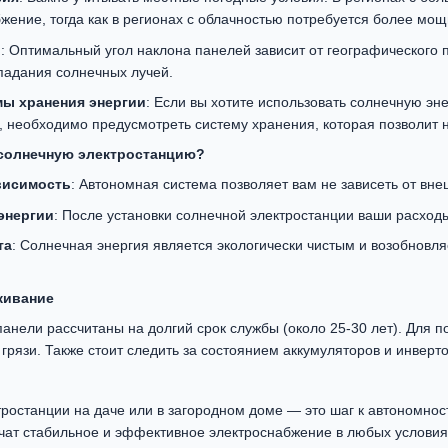
жение, тогда как в регионах с облачностью потребуется более мощ
й
: Оптимальный угол наклона панелей зависит от географического
падания солнечных лучей.
мы хранения энергии
: Если вы хотите использовать солнечную эн
 необходимо предусмотреть систему хранения, которая позволит н
 солнечную электростанцию?
висимость
: Автономная система позволяет вам не зависеть от вн
энергии
: После установки солнечной электростанции ваши расходы
та
: Солнечная энергия является экологически чистым и возобновл
живание
нели рассчитаны на долгий срок службы (около 25-30 лет). Для 
грязи. Также стоит следить за состоянием аккумуляторов и инверт
тростанции на даче или в загородном доме — это шаг к автономно
чат стабильное и эффективное электроснабжение в любых условия