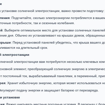
ке
к установке солнечной электростанции, важно провести подготовку:
бления
: Подсчитайте, сколько электроэнергии потребляется в ваш
уточные потребности, так и сезонные колебания.
ей
: Выберите оптимальное место для установки солнечных панеле
чение дня. Обычно их устанавливают на крышах домов, обращенных
 крыши
: Перед установкой панелей убедитесь, что крыша вашего д
ливаются на длительный срок.
й электростанции
лнечной электростанции вам потребуются несколько ключевых ком
Основной элемент, преобразующий солнечную энергию в электричес
ет постоянный ток, вырабатываемый панелями, в переменный, приг
рея
: Хранит избыточную энергию, которая может использоваться н
Регулирует подачу энергии и защищает батарею от перезаряда.
и установке
вия
: Важно учитывать местные погодные условия. В регионах с бо