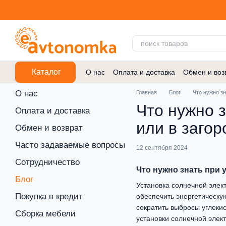
Перейти к основному контенту
Каталог
О нас
Оплата и доставка
Обмен и воз
Договор публичной оферты
О нас
Главная
Блог
Что нужно з
Что нужно 
Оплата и доставка
или в заго
Обмен и возврат
Часто задаваемые вопросы
12 сентября 2024
Сотрудничество
Что нужно знать при 
Блог
Установка солнечной элект
Покупка в кредит
обеспечить энергетическу
сократить выбросы углекис
Сборка мебели
установки солнечной элект